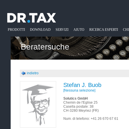
PRODOTTI
DOWNLOAD
SERVIZI
AIUTO
RICERCA ESPERTI
CH
Beratersuche
indietro
Stefan J. Buob
[Nessuna selezione]
Solutics GmbH
Chemin de l'Eglise 25
Casella postale: 38
CH-3280 Meyriez (FR)
Num. di telefono:
+41 26 670 67 61