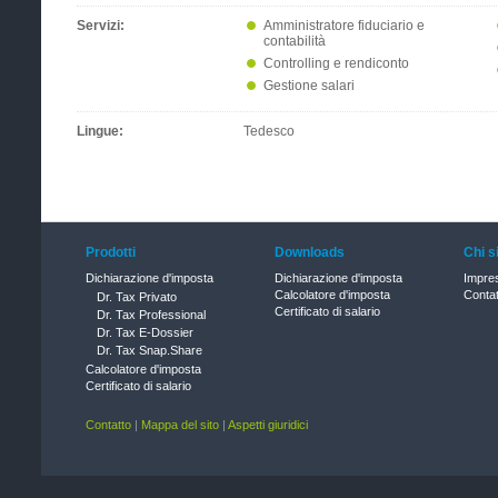
Servizi:
Amministratore fiduciario e
contabilità
Controlling e rendiconto
Gestione salari
Lingue:
Tedesco
Prodotti
Downloads
Chi 
Dichiarazione d'imposta
Dichiarazione d'imposta
Impre
Calcolatore d'imposta
Contat
Dr. Tax Privato
Certificato di salario
Dr. Tax Professional
Dr. Tax E-Dossier
Dr. Tax Snap.Share
Calcolatore d'imposta
Certificato di salario
Contatto
|
Mappa del sito
|
Aspetti giuridici