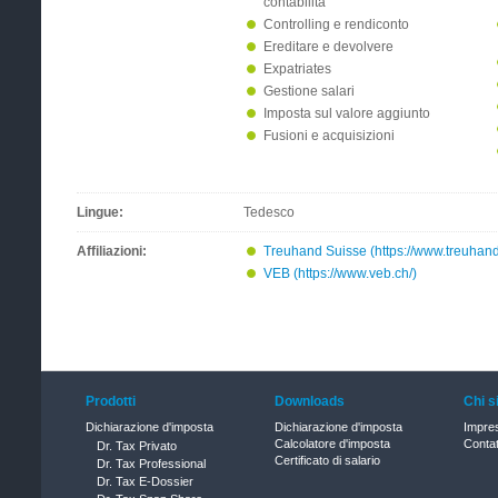
contabilità
Controlling e rendiconto
Ereditare e devolvere
Expatriates
Gestione salari
Imposta sul valore aggiunto
Fusioni e acquisizioni
Lingue:
Tedesco
Affiliazioni:
Treuhand Suisse (https://www.treuhand
VEB (https://www.veb.ch/)
Prodotti
Downloads
Chi 
Dichiarazione d'imposta
Dichiarazione d'imposta
Impre
Calcolatore d'imposta
Contat
Dr. Tax Privato
Certificato di salario
Dr. Tax Professional
Dr. Tax E-Dossier