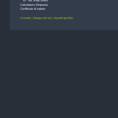
Dr. Tax Snap.Share
Calcolatore d'imposta
Certificato di salario
Contatto
|
Mappa del sito
|
Aspetti giuridici