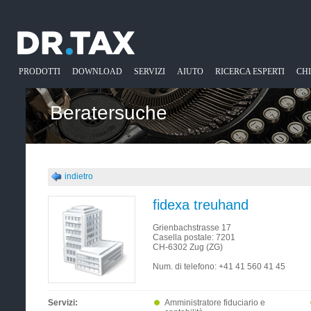
PRODOTTI
DOWNLOAD
SERVIZI
AIUTO
RICERCA ESPERTI
CH
Beratersuche
indietro
fidexa treuhand
Grienbachstrasse 17
Casella postale: 7201
CH-6302 Zug (ZG)
Num. di telefono:
+41 41 560 41 45
Servizi:
Amministratore fiduciario e