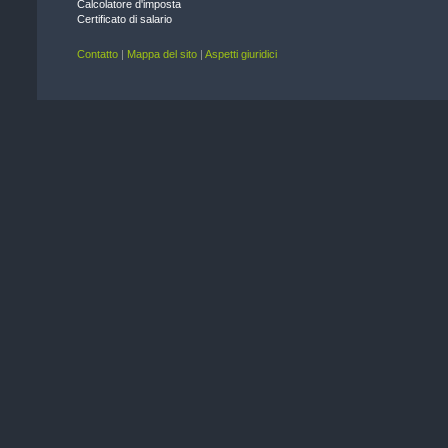
Calcolatore d'imposta
Certificato di salario
Contatto
|
Mappa del sito
|
Aspetti giuridici