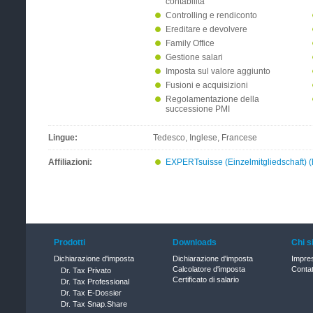
contabilità
Controlling e rendiconto
Ereditare e devolvere
Family Office
Gestione salari
Imposta sul valore aggiunto
Fusioni e acquisizioni
Regolamentazione della
successione PMI
Lingue:
Tedesco, Inglese, Francese
Affiliazioni:
EXPERTsuisse (Einzelmitgliedschaft) (h
Prodotti
Downloads
Chi 
Dichiarazione d'imposta
Dichiarazione d'imposta
Impre
Calcolatore d'imposta
Contat
Dr. Tax Privato
Certificato di salario
Dr. Tax Professional
Dr. Tax E-Dossier
Dr. Tax Snap.Share