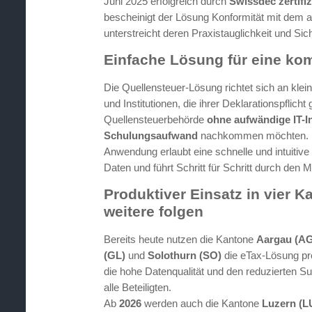
Juni 2025 erfolgreich durch
Swissdec zertifiz
bescheinigt der Lösung Konformität mit dem 
unterstreicht deren Praxistauglichkeit und Sich
Einfache Lösung für eine kom
Die Quellensteuer-Lösung richtet sich an kle
und Institutionen, die ihrer Deklarationspflich
Quellensteuerbehörde
ohne aufwändige IT-In
Schulungsaufwand
nachkommen möchten. D
Anwendung erlaubt eine schnelle und intuitive
Daten und führt Schritt für Schritt durch den 
Produktiver Einsatz in vier K
weitere folgen
Bereits heute nutzen die Kantone
Aargau (AG
(GL)
und
Solothurn (SO)
die eTax-Lösung pr
die hohe Datenqualität und den reduzierten S
alle Beteiligten.
Ab
2026
werden auch die Kantone
Luzern (L