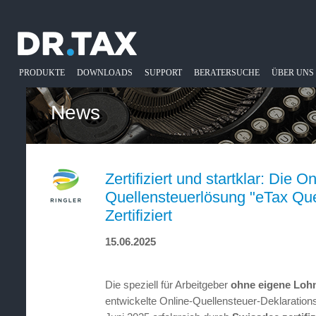
PRODUKTE
DOWNLOADS
SUPPORT
BERATERSUCHE
ÜBER UNS
News
Zertifiziert und startklar: Die On
Quellensteuerlösung "eTax Que
Zertifiziert
15.06.2025
Die speziell für Arbeitgeber
ohne eigene Loh
entwickelte Online-Quellensteuer-Deklaration