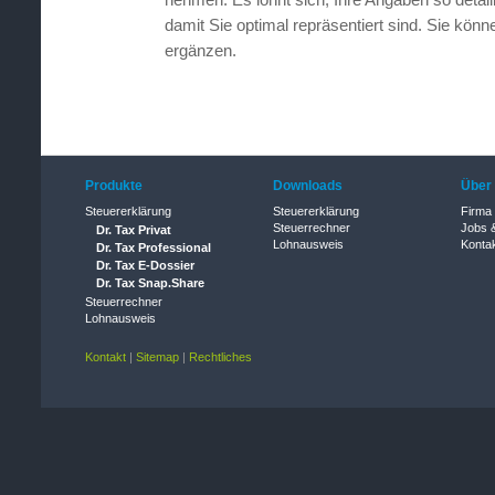
damit Sie optimal repräsentiert sind. Sie könne
ergänzen.
Produkte
Downloads
Über
Steuererklärung
Steuererklärung
Firma
Steuerrechner
Jobs &
Dr. Tax Privat
Lohnausweis
Konta
Dr. Tax Professional
Dr. Tax E-Dossier
Dr. Tax Snap.Share
Steuerrechner
Lohnausweis
Kontakt
|
Sitemap
|
Rechtliches