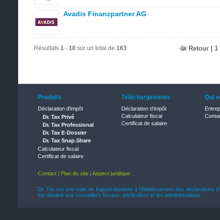
Avadis Finanzpartner AG
Résultats
1
-
10
sur un total de
163
Retour
|
1
Produits
Téléchargements
Qui 
Déclaration d'impôt
Déclaration d'impôt
Entrep
Calculateur fiscal
Conta
Dr. Tax Privé
Certificat de salaire
Dr. Tax Professional
Dr. Tax E-Dossier
Dr. Tax Snap.Share
Calculateur fiscal
Certificat de salaire
Contact
|
Plan du site
|
Aspect juridique
Dr. Tax est une suite de logiciel destinée à l'établissement des déclarations d
est destiné aux conseillers fiscaux, particuliers et les administrations.