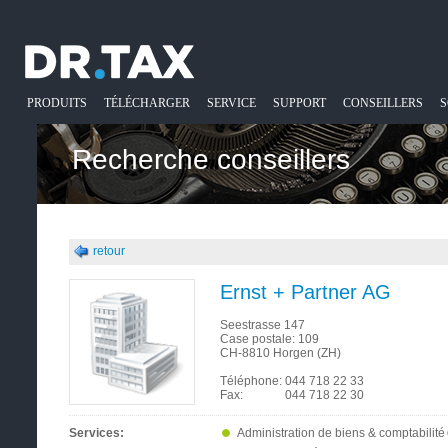
PRODUITS
TÉLÉCHARGER
SERVICE
SUPPORT
CONSEILLERS
S
Recherche conseillers
retour
Ernst + Partner AG
Seestrasse 147
Case postale: 109
CH-8810 Horgen (ZH)
Téléphone:
044 718 22 33
Fax:
044 718 22 30
Services:
Administration de biens & comptabilité