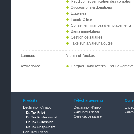
Reddition et vérification des comptes
Successions & donations
Expatriés
Family Office
Conseil en finances & en placements
Biens immobiliers
Gestion de salaires
Taxe sur la valeur ajoutée
Langues:
Allemand, Anglais
Affiliations:
Horgner Handswerks- und Gewerbeve
Produits
Téléchargements
Qui 
Déclaration d'impôt
Déclaration d'impôt
Entrep
Calculateur fiscal
Conta
Dr. Tax Privé
Certificat de salaire
Dr. Tax Professional
Dr. Tax E-Dossier
Dr. Tax Snap.Share
Calculateur fiscal