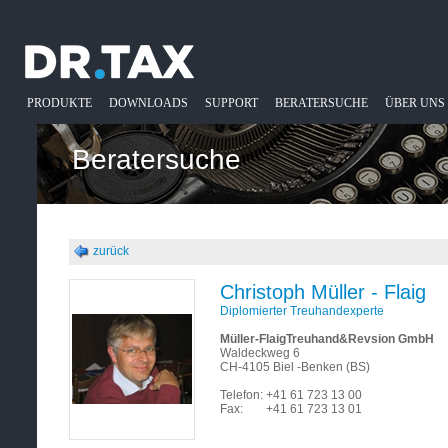
PRODUKTE
DOWNLOADS
SUPPORT
BERATERSUCHE
ÜBER UNS
Beratersuche
zurück
Christoph Müller - Flaig
Diplomierter Treuhandexperte
Müller-FlaigTreuhand&Revsion GmbH
Waldeckweg 6
CH-4105 Biel -Benken (BS)
Telefon:
+41 61 723 13 00
Fax:
+41 61 723 13 01